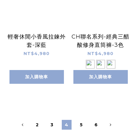
輕奢休閒小香風拉鍊外
CH聯名系列-經典三醋
套-深藍
酸修身直筒褲-3色
NT$4,980
NT$4,980
加入購物車
加入購物車
2
3
4
5
6