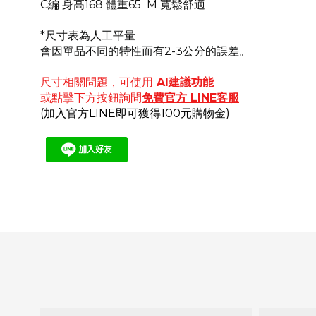
C編
身高168 體重65
M
寬鬆舒適
*尺寸表為人工平量
會因單品不同的特性而有2-3公分的誤差。
尺寸相關問題，可使用
AI建議功能
或點擊下方按鈕詢問
免費官方
LINE客服
(加入官方LINE即可獲得100元購物金)