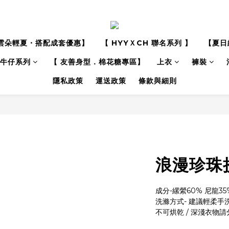
雲朵輕夏・搭配成套優惠】
【 HYYＸCH 聯名系列 】
【夏日
牛仔系列
【 友善身型．棉花糖專區】
上衣
褲裝
隱私政策
運送政策
條款與細則
浪漫珍珠
成分-縲縈60% 尼龍35%
洗滌方式- 建議輕柔手洗 
不可烘乾 / 深淺衣物