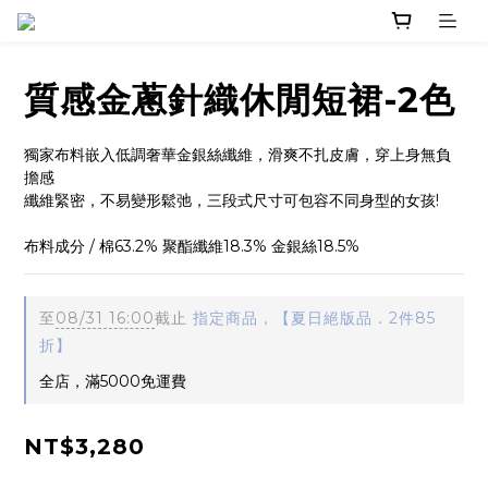
質感金蔥針織休閒短裙-2色
獨家布料嵌入低調奢華金銀絲纖維，滑爽不扎皮膚，穿上身無負
擔感
纖維緊密，不易變形鬆弛，三段式尺寸可包容不同身型的女孩!
布料成分 / 棉63.2% 聚酯纖維18.3% 金銀絲18.5%
至
08/31 16:00
截止
指定商品，【夏日絕版品．2件85
折】
全店，滿5000免運費
NT$3,280