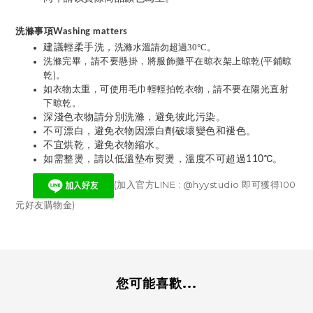
洗滌事項Washing matters
建議輕柔手洗，
。
洗滌水溫請勿超過30°C
洗滌完畢，請不要懸掛，將服飾攤平在晾衣架上晾乾(平鋪晾
乾)。
如衣物太重，可使用毛巾輕輕拍乾衣物，請不要在陽光直射
下晾乾。
深淺色衣物請分別洗滌，避免彼此污染。
不可漂白，避免衣物因漂白劑破壞變色和褪色。
不宜烘乾，避免衣物縮水。
如需整燙，請以低溫墊布熨燙，溫度不可超過110℃。
(加入官方LINE : @hyystudio 即可獲得100
元好友購物金)
您可能喜歡...