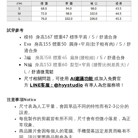
試穿參考
/
/
S
模特 身高167 體重47 標準平肩
舒適合身
+窄肩
/
/
S
Eva 身高155 體重50 圓身
(肚子較有肉)
舒
適合身
/
/
J編
身高158 體重45 扁身(腰較細)
S
舒適合身
/
N編
身高153 體重60 梨型+窄肩 (腰臀比例差異大)
/
L
舒適微寬鬆
尺寸相關問題，可使用
AI建議功能
或加入免費官
方
LINE客服 : @hyystudio
有專人為您服務唷！
注意事項Notice
尺寸表為人工平量，會因單品不同的特性而有2-3公分的
誤差。
每批製作的剪裁皆有所不同，尺寸會有些微小落差，為正
常現象。
商品圖片會因每個人的電腦、手機螢幕設定差異而略有不
同，請以實際商品顏色為主。