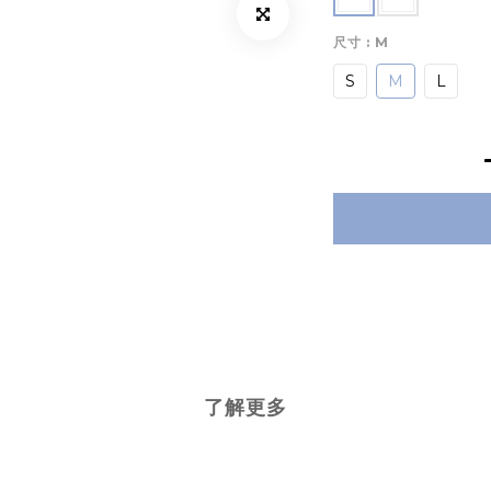
尺寸
: M
S
M
L
了解更多