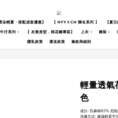
雲朵輕夏・搭配成套優惠】
【 HYYＸCH 聯名系列 】
【夏日
牛仔系列
【 友善身型．棉花糖專區】
上衣
褲裝
隱私政策
運送政策
條款與細則
輕量透氣
色
成分- 匹麻棉83% 尼龍
洗滌方式- 建議輕柔手洗 