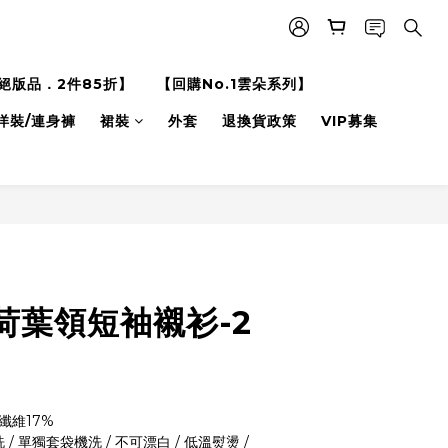
絕版品．2件85折】
【回購No.1雲朵系列】
洋裝/連身褲
裙裝
外套
退換貨政策
VIP募集
荷葉領短袖襯衫-2
纖維17%
/ 單獨套袋機洗 / 不可漂白 / 低溫熨燙 / 