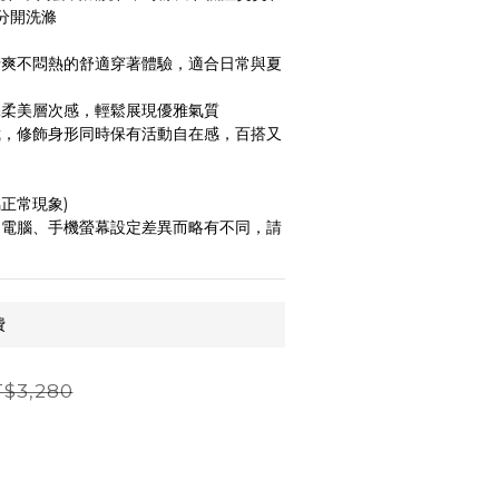
請分開洗滌
清爽不悶熱的舒適穿著體驗，適合日常與夏
添柔美層次感，輕鬆展現優雅氣質
裁，修飾身形同時保有活動自在感，百搭又
正常現象)
的電腦、手機螢幕設定差異而略有不同，請
費
$3,280