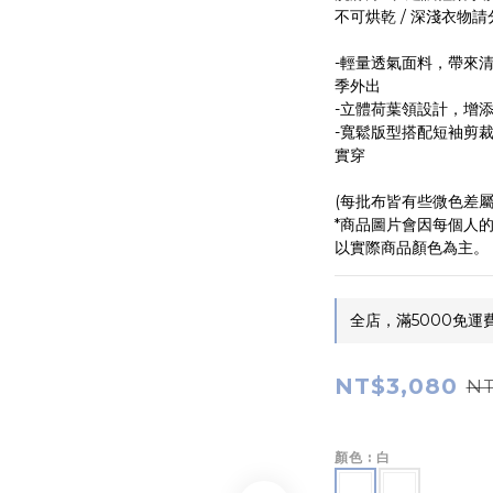
不可烘乾 / 深淺衣物
-輕量透氣面料，帶來
季外出
-立體荷葉領設計，增
-寬鬆版型搭配短袖剪
實穿
(每批布皆有些微色差屬
*商品圖片會因每個人
以實際商品顏色為主。
全店，滿5000免運
NT$3,080
NT
顏色
: 白