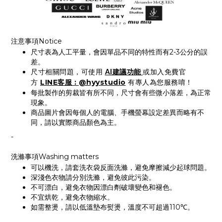
注意事項Notice
尺寸表為人工平量，會因單品不同的特性而有2-3公分的誤
差。
尺寸相關問題，可使用
AI建議功能
或加入免費官
LINE客服 : @hyystudio
方
有專人為您服務唷！
每批製作的剪裁皆有所不同，尺寸會有些微小落差，為正常
現象。
商品圖片會因每個人的電腦、手機螢幕設定差異而略有不
同，請以實際商品顏色為主。
-
洗滌事項Washing matters
可以機洗，請套洗衣袋反面洗滌，避免摩擦減少起球問題。
深淺色衣物請分別洗滌，避免彼此污染。
不可漂白，避免衣物因漂白劑破壞變色和褪色。
不宜烘乾，避免衣物縮水。
如需整燙，請以低溫墊布熨燙，溫度不可超過110℃。