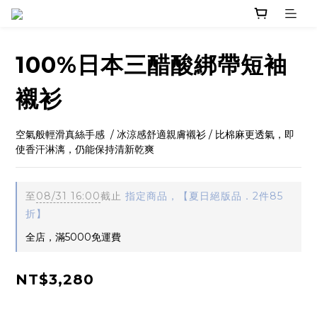
100%日本三醋酸綁帶短袖
襯衫
空氣般輕滑真絲手感  / 冰涼感舒適親膚襯衫 / 比棉麻更透氣，即
使香汗淋漓，仍能保持清新乾爽
至
08/31 16:00
截止
指定商品，【夏日絕版品．2件85
折】
全店，滿5000免運費
NT$3,280