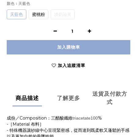
顏色
: 天藍色
天藍色
蜜桃粉
淡奶油黃
加入購物車
加入追蹤清單
送貨及付款方
商品描述
了解更多
式
成份／Composition：三醋酸纖維
%
triacetate100
-［Material 布料］
- 特殊機器讓紗線中心呈現緊密感，從而達到既柔軟又蓬鬆的手感
以及更加自然的垂墜性能