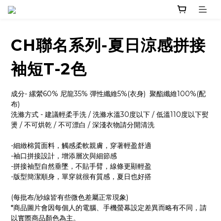
CH聯名系列-夏日涼感拼接
袖短T-2色
成分- 縲縈60% 尼龍35% 彈性纖維5%(衣身)  聚酯纖維100%(配
布)
洗滌方式 - 建議輕柔手洗 / 洗滌水溫30度以下 / 低溫110度以下熨
燙 / 不可烘乾 / 不可漂白 / 深淺衣物請分開清洗
-細緻棉質面料，觸感柔軟親膚，穿著輕盈舒適
-袖口拼接設計，增添層次與細節感
-拼接袖型自然垂墜，不貼手臂，線條更顯輕盈
-版型簡潔順身，單穿就很有質感，夏日也好搭
(每批布/紗線皆有些微色差屬正常現象)
*商品圖片會因每個人的電腦、手機螢幕設定差異而略有不同，請
以實際商品顏色為主。