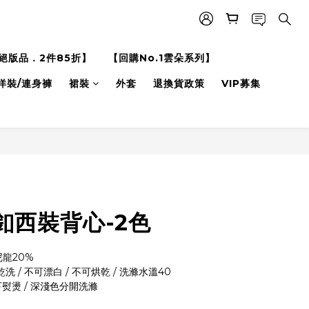
絕版品．2件85折】
【回購No.1雲朵系列】
洋裝/連身褲
裙裝
外套
退換貨政策
VIP募集
釦西裝背心-2色
尼龍20%
乾洗 / 不可漂白 / 不可烘乾 / 洗滌水溫40
下熨燙 / 深淺色分開洗滌