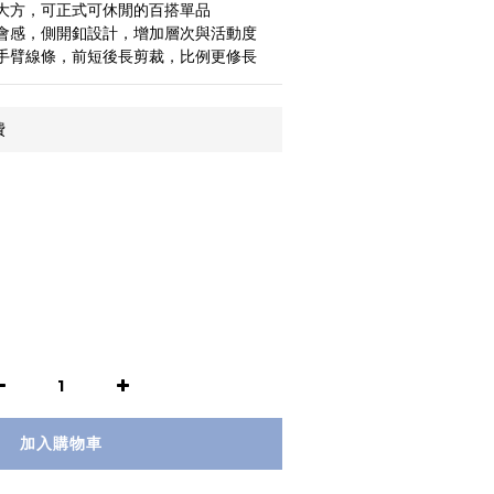
落大方，可正式可休閒的百搭單品
添都會感，側開釦設計，增加層次與活動度
修飾手臂線條，前短後長剪裁，比例更修長
費
加入購物車