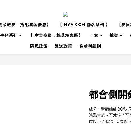
雲朵輕夏・搭配成套優惠】
【 HYYＸCH 聯名系列 】
【夏日
牛仔系列
【 友善身型．棉花糖專區】
上衣
褲裝
隱私政策
運送政策
條款與細則
都會側開
成分 - 聚酯纖維80% 
洗滌方式 - 可水洗 / 可
度以下 / 低溫110度以