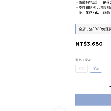
 - 西裝翻領設計，俐
 - 雙排釦結構，增
 - 微斗篷感袖型，
全店，滿5000免運
NT$3,680
顏色
: 深灰
卡其
深灰