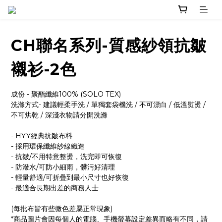
CH聯名系列-質感紗領抗皺
襯衫-2色
成份 - 聚酯纖維100% (SOLO TEX)
洗滌方式- 建議輕柔手洗 / 單獨套袋機洗 / 不可漂白 / 低溫熨燙 / 
不可烘乾 / 深淺衣物請分開洗滌
- HYY經典抗皺布料
- 採用環保纖維紗線織造
- 抗皺/不用特意整燙，洗完即可恢復
- 防潑水/可防小細雨，髒污好清理
- 輕量舒適/可折疊到最小尺寸也好恢復
- 最適合長期出差的商務人士
(每批布皆有些微色差屬正常現象)
*商品圖片會因每個人的電腦、手機螢幕設定差異而略有不同，請